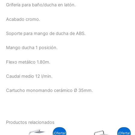
Grifería para baño/ducha en latón.
Acabado cromo.
Soporte para mango de ducha de ABS.
Mango ducha 1 posición.
Flexo metálico 1.80m.
Caudal medio 12 l/min.
Cartucho monomando cerámico Ø 35mm.
Productos relacionados
El
El
El
El
¡Oferta!
¡Oferta!