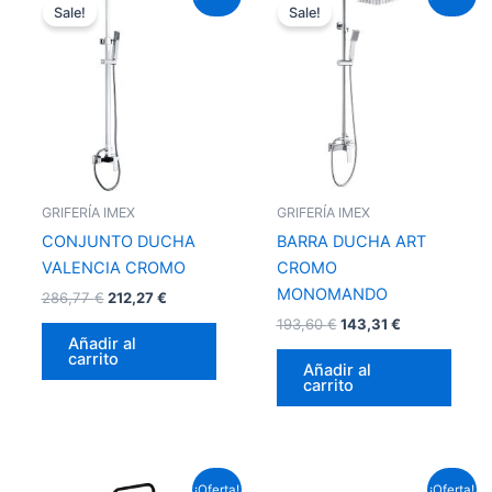
precio
precio
precio
precio
Sale!
Sale!
original
actual
original
actual
era:
es:
era:
es:
286,77 €.
212,27 €.
193,60 €.
143,31 €.
GRIFERÍA IMEX
GRIFERÍA IMEX
CONJUNTO DUCHA
BARRA DUCHA ART
VALENCIA CROMO
CROMO
MONOMANDO
286,77
€
212,27
€
193,60
€
143,31
€
Añadir al
carrito
Añadir al
carrito
El
El
El
El
¡Oferta!
¡Oferta!