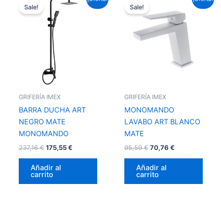
precio
precio
precio
precio
Sale!
Sale!
original
actual
original
actual
era:
es:
era:
es:
237,16 €.
175,55 €.
95,59 €.
70,76 €.
GRIFERÍA IMEX
GRIFERÍA IMEX
BARRA DUCHA ART
MONOMANDO
NEGRO MATE
LAVABO ART BLANCO
MONOMANDO
MATE
237,16
€
175,55
€
95,59
€
70,76
€
Añadir al
Añadir al
carrito
carrito