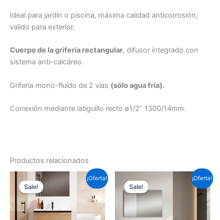
Ideal para jardín o piscina, máxima calidad anticorrosión,
valido para exterior.
Cuerpo de la grifería rectangular
, difusor integrado con
sistema anti-calcáreo.
Grifería mono-fluído de 2 vías
(sólo agua fría).
Conexión mediante latiguillo recto ø1/2” 1300/14mm.
Productos relacionados
Este
Este
¡Oferta!
¡Oferta!
Sale!
Sale!
producto
prod
tiene
tiene
múltiples
múlti