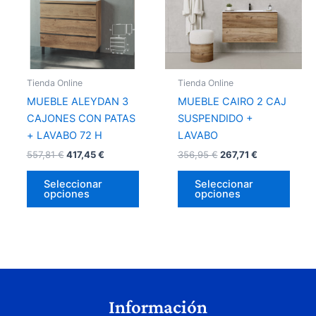
variantes.
varia
Las
Las
opciones
opci
se
se
pueden
pued
Tienda Online
Tienda Online
elegir
elegir
MUEBLE ALEYDAN 3
MUEBLE CAIRO 2 CAJ
en
en
CAJONES CON PATAS
SUSPENDIDO +
la
la
+ LAVABO 72 H
LAVABO
página
págin
557,81
€
417,45
€
356,95
€
267,71
€
de
de
producto
prod
Seleccionar
Seleccionar
opciones
opciones
Información