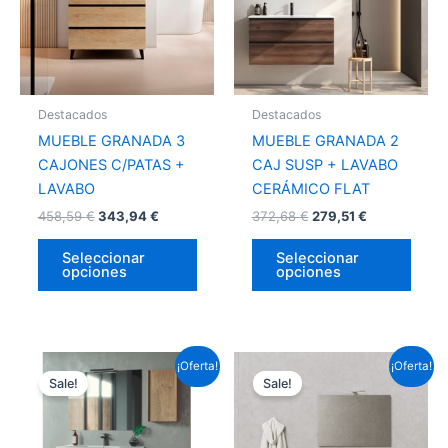
variantes.
varia
Las
Las
opciones
opci
se
se
pueden
pued
Destacados
Destacados
elegir
elegir
MUEBLE GRANADA 3
MUEBLE GRANADA 2
en
en
CAJONES C/PATAS +
CAJ SUSP + LAVABO
la
la
LAVABO
CERÁMICO FLAT
página
págin
458,59
€
343,94
€
372,68
€
279,51
€
de
de
producto
prod
Seleccionar
Seleccionar
opciones
opciones
Este
Este
¡Oferta!
¡Oferta!
Sale!
Sale!
producto
prod
tiene
tiene
múltiples
múlti