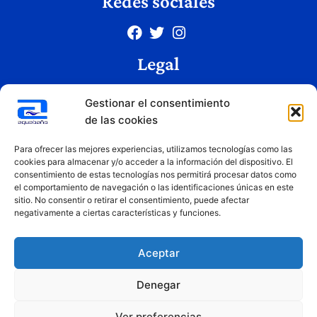
Redes sociales
Legal
Aviso legal
Gestionar el consentimiento
Política de privacidad
de las cookies
Política de cookies
Condiciones de uso
Para ofrecer las mejores experiencias, utilizamos tecnologías como las
cookies para almacenar y/o acceder a la información del dispositivo. El
consentimiento de estas tecnologías nos permitirá procesar datos como
el comportamiento de navegación o las identificaciones únicas en este
Copyright © 2026 Aquabaño | Todos los derechos reservados
sitio. No consentir o retirar el consentimiento, puede afectar
Diseñado por
Innovation Studio
negativamente a ciertas características y funciones.
Aceptar
Denegar
Ver preferencias