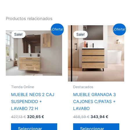
Productos relacionados
Este
Este
¡Oferta!
¡Oferta!
Sale!
Sale!
producto
prod
tiene
tiene
múltiples
múlti
variantes.
varia
Las
Las
opciones
opci
se
se
pueden
pued
Tienda Online
Destacados
elegir
elegir
MUEBLE NEOS 2 CAJ
MUEBLE GRANADA 3
en
en
SUSPENDIDO +
CAJONES C/PATAS +
la
la
LAVABO 72 H
LAVABO
página
págin
427,13
€
320,65
€
458,59
€
343,94
€
de
de
producto
prod
Seleccionar
Seleccionar