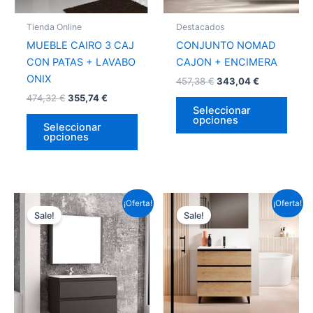
se
se
pueden
pued
Tienda Online
Destacados
elegir
elegir
MUEBLE CAIRO 3 CAJ
CONJUNTO NOMAD
en
en
CON PATAS + LAVABO
CAJON + ENCIMERA
la
la
ONIX
457,38
€
343,04
€
página
págin
474,32
€
355,74
€
de
de
Seleccionar
opciones
producto
prod
Seleccionar
opciones
Este
Este
¡Oferta!
¡Oferta!
Sale!
Sale!
producto
prod
tiene
tiene
múltiples
múlti
variantes.
varia
Las
Las
opciones
opci