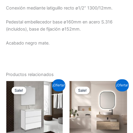
Conexión mediante latiguillo recto ø1/2” 1300/12mm.
Pedestal embellecedor base ø160mm en acero S.316
(incluidos), base de fijación ø152mm.
Acabado negro mate.
Productos relacionados
Este
Este
¡Oferta!
¡Oferta!
Sale!
Sale!
producto
prod
tiene
tiene
múltiples
múlti
variantes.
varia
Las
Las
opciones
opci