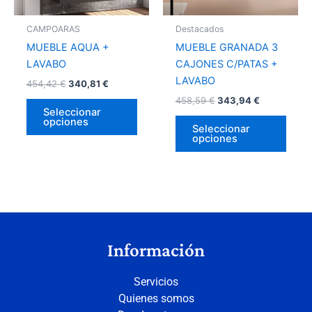
se
se
pueden
pued
CAMPOARAS
Destacados
elegir
elegir
MUEBLE AQUA +
MUEBLE GRANADA 3
en
en
LAVABO
CAJONES C/PATAS +
la
la
LAVABO
454,42
€
340,81
€
página
págin
458,59
€
343,94
€
de
de
Seleccionar
opciones
producto
prod
Seleccionar
opciones
Información
Servicios
Quienes somos