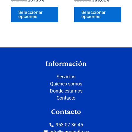
375,10
€
281,33
€
520,30
€
389,62
€
de
de
producto
prod
Seleccionar
Seleccionar
opciones
opciones
Información
Servicios
Quienes somos
Donde estamos
Contacto
Contacto
953 07 36 45
info@aquabaño.es