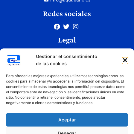
Redes sociales
Legal
Aviso legal
Gestionar el consentimiento
Política de privacidad
de las cookies
Política de cookies
Condiciones de uso
Para ofrecer las mejores experiencias, utilizamos tecnologías como las
cookies para almacenar y/o acceder a la información del dispositivo. El
consentimiento de estas tecnologías nos permitirá procesar datos como
el comportamiento de navegación o las identificaciones únicas en este
Copyright © 2026 Aquabaño | Todos los derechos reservados
sitio. No consentir o retirar el consentimiento, puede afectar
Diseñado por
Innovation Studio
negativamente a ciertas características y funciones.
Aceptar
Denegar