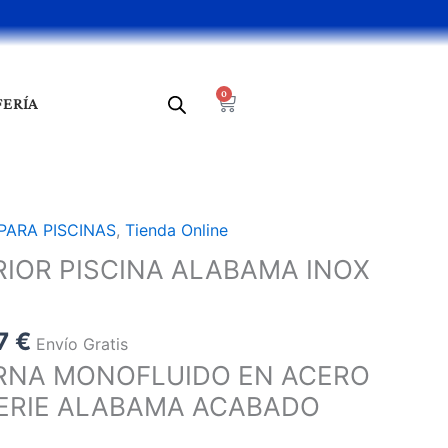
0
Cart
FERÍA
El
PARA PISCINAS
,
Tienda Online
o
precio
IOR PISCINA ALABAMA INOX
al
actual
es:
4 €.
415,47 €.
47
€
Envío Gratis
RNA MONOFLUIDO EN ACERO
 SERIE ALABAMA ACABADO