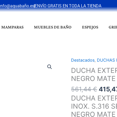
info@aquabaño.es
ENVÍO GRATIS EN TODA LA TIENDA
MAMPARAS
MUEBLES DE BAÑO
ESPEJOS
GRI
El
Destacados
,
DUCHAS 
DUCHA
preci
EXTERIOR
DUCHA EXTER
origin
PISCINA
NEGRO MATE
era:
ALABAMA
561,4
561,44
€
415,
INOX
NEGRO
DUCHA EXTE
MATE
INOX. S.316
cantidad
NEGRO MATE