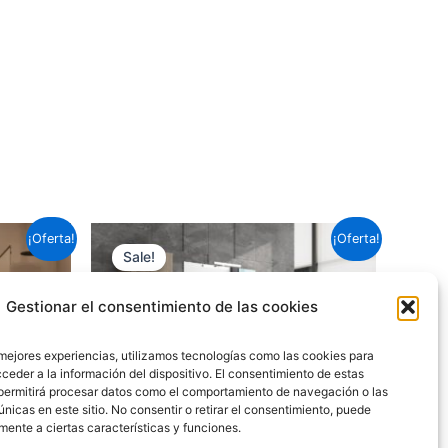
Este
Este
¡Oferta!
¡Oferta!
Sale!
producto
producto
tiene
tiene
Gestionar el consentimiento de las cookies
múltiples
múltiples
variantes.
variantes.
 mejores experiencias, utilizamos tecnologías como las cookies para
Las
Las
ceder a la información del dispositivo. El consentimiento de estas
opciones
opciones
permitirá procesar datos como el comportamiento de navegación o las
únicas en este sitio. No consentir o retirar el consentimiento, puede
se
se
mente a ciertas características y funciones.
pueden
pueden