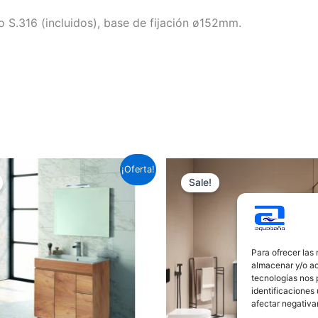
S.316 (incluidos), base de fijación ø152mm.
Este
¡Oferta!
Sale!
producto
tiene
múltiples
variantes.
Para ofrecer las
Las
almacenar y/o ac
opciones
tecnologías nos 
identificaciones 
se
afectar negativa
pueden