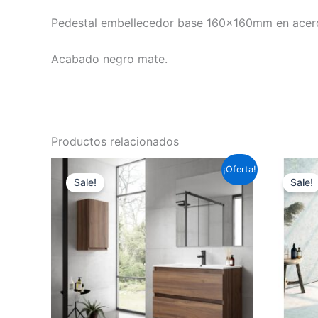
Pedestal embellecedor base 160x160mm en acero 
Acabado negro mate.
Productos relacionados
Este
¡Oferta!
Sale!
Sale!
producto
tiene
múltiples
variantes.
Las
opciones
se
pueden