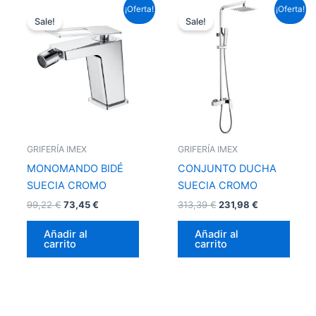
El
El
El
El
¡Oferta!
¡Oferta!
precio
precio
precio
precio
Sale!
Sale!
original
actual
original
actual
era:
es:
era:
es:
99,22 €.
73,45 €.
313,39 €.
231,98 €.
GRIFERÍA IMEX
GRIFERÍA IMEX
MONOMANDO BIDÉ
CONJUNTO DUCHA
SUECIA CROMO
SUECIA CROMO
99,22
€
73,45
€
313,39
€
231,98
€
Añadir al
Añadir al
carrito
carrito