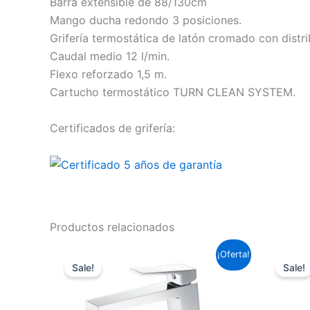
Barra extensible de 88/130cm
Mango ducha redondo 3 posiciones.
Grifería termostática de latón cromado con distr
Caudal medio 12 l/min.
Flexo reforzado 1,5 m.
Cartucho termostático TURN CLEAN SYSTEM.
Certificados de grifería:
Productos relacionados
El
El
¡Oferta!
precio
precio
Sale!
Sale!
original
actual
era:
es:
143,99 €.
106,59 €.