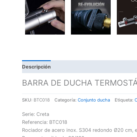
Descripción
BARRA DE DUCHA TERMOSTÁ
SKU:
BTC018
Categoría:
Conjunto ducha
Etiqueta:
Serie: Creta
Referencia: BTC018
Rociador de acero inox. S304 redondo Ø20 cm, ex