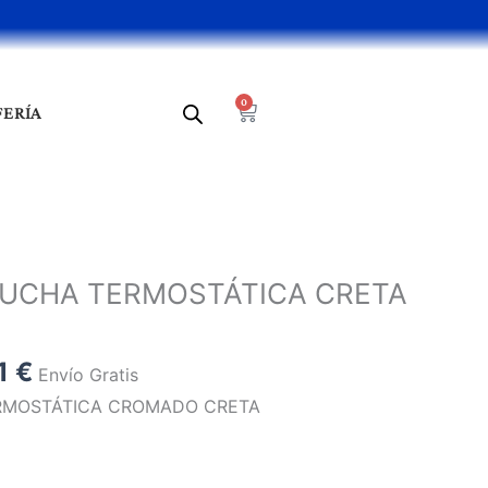
0
Cart
FERÍA
El
o
precio
UCHA TERMOSTÁTICA CRETA
al
actual
es:
4 €.
182,71 €.
71
€
Envío Gratis
RMOSTÁTICA CROMADO CRETA