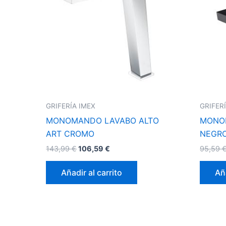
GRIFERÍA IMEX
GRIFER
MONOMANDO LAVABO ALTO
MONO
ART CROMO
NEGR
143,99
€
106,59
€
95,59
Añadir al carrito
Aña