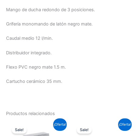
Mango de ducha redondo de 3 posiciones.
Grifería monomando de latón negro mate.
Caudal medio 12 l/min.
Distribuidor integrado.
Flexo PVC negro mate 1.5 m.
Cartucho cerámico 35 mm.
Productos relacionados
El
El
El
El
¡Oferta!
¡Oferta!
precio
precio
precio
precio
Sale!
Sale!
original
actual
original
actual