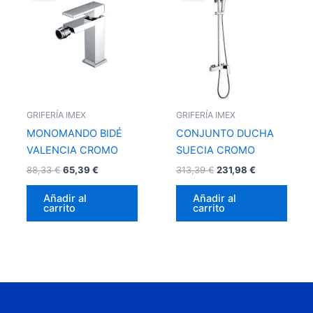
era:
es:
era:
es:
88,33 €.
65,39 €.
313,39 €.
231,98 €.
GRIFERÍA IMEX
GRIFERÍA IMEX
MONOMANDO BIDÉ
CONJUNTO DUCHA
VALENCIA CROMO
SUECIA CROMO
88,33
€
65,39
€
313,39
€
231,98
€
Añadir al
Añadir al
carrito
carrito