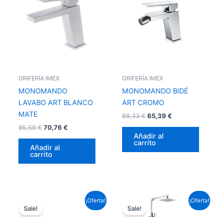
era:
es:
era:
es:
95,59 €.
70,76 €.
88,33 €.
65,39 €.
GRIFERÍA IMEX
GRIFERÍA IMEX
MONOMANDO
MONOMANDO BIDÉ
LAVABO ART BLANCO
ART CROMO
MATE
88,33
€
65,39
€
95,59
€
70,76
€
Añadir al
carrito
Añadir al
carrito
El
El
El
El
¡Oferta!
¡Oferta!
precio
precio
precio
precio
Sale!
Sale!
original
actual
original
actual