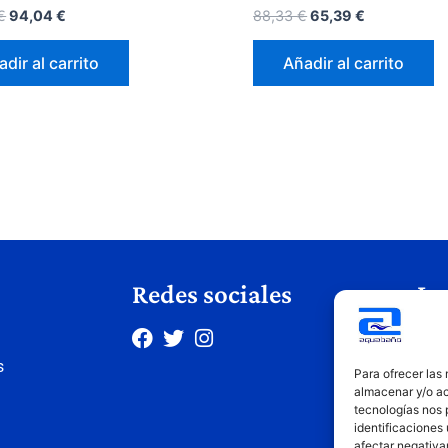
€
94,04
€
88,33
€
65,39
€
dir al carrito
Añadir al carrito
Redes sociales
Le
Avis
s
Polí
Para ofrecer las
Polí
almacenar y/o ac
tecnologías nos 
Cond
identificaciones 
afectar negativa