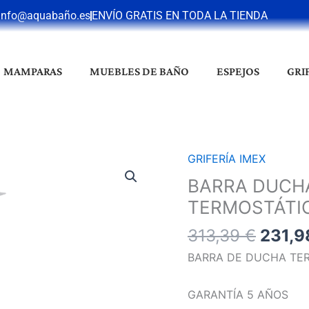
info@aquabaño.es
ENVÍO GRATIS EN TODA LA TIENDA
MAMPARAS
MUEBLES DE BAÑO
ESPEJOS
GRI
El
GRIFERÍA IMEX
BARRA
preci
DUCHA
BARRA DUCH
origin
ART
TERMOSTÁTI
era:
BLANCO
313,3
313,39
€
231,
MATE
TERMOSTÁTICO
BARRA DE DUCHA TER
cantidad
GARANTÍA 5 AÑOS