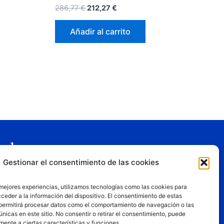
286,77
€
212,27
€
Añadir al carrito
gal
Gestionar el consentimiento de las cookies
o legal
tica de privacidad
 mejores experiencias, utilizamos tecnologías como las cookies para
tica de cookies
ceder a la información del dispositivo. El consentimiento de estas
permitirá procesar datos como el comportamiento de navegación o las
iciones de uso
únicas en este sitio. No consentir o retirar el consentimiento, puede
mente a ciertas características y funciones.