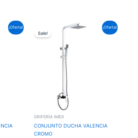
El
El
¡Oferta!
¡Oferta!
precio
precio
Sale!
original
actual
era:
es:
286,77 €.
212,27 €.
GRIFERÍA IMEX
ENCIA
CONJUNTO DUCHA VALENCIA
CROMO