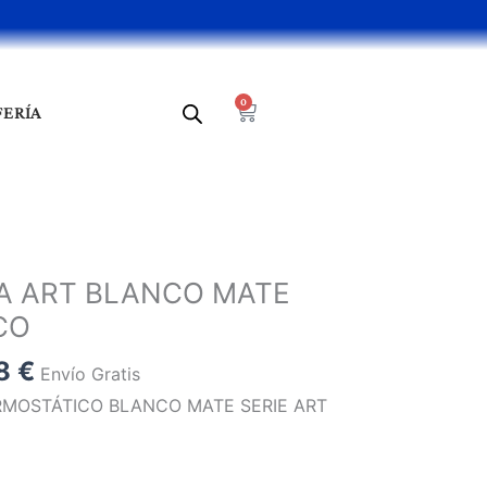
0
Cart
FERÍA
El
o
precio
A ART BLANCO MATE
al
actual
CO
es:
9 €.
231,98 €.
98
€
Envío Gratis
MOSTÁTICO BLANCO MATE SERIE ART