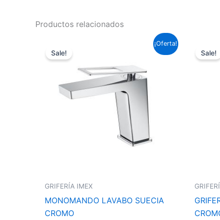
Productos relacionados
El
El
¡Oferta!
precio
precio
Sale!
Sale!
original
actual
era:
es:
99,22 €.
73,45 €.
GRIFERÍA IMEX
GRIFER
MONOMANDO LAVABO SUECIA
GRIFE
CROMO
CROM