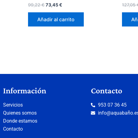
99,22
€
73,45
€
127,05
Añadir al carrito
Aña
Información
Contacto
Servicios
953 07 36 45
Quienes somos
info@aquabaño.e
Donde estamos
Contacto