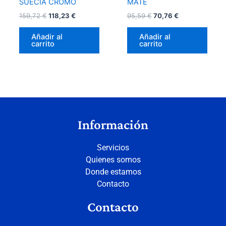
SUECIA CROMO
MATE
159,72
€
118,23
€
95,59
€
70,76
€
Añadir al
Añadir al
carrito
carrito
Información
Servicios
Quienes somos
Donde estamos
Contacto
Contacto