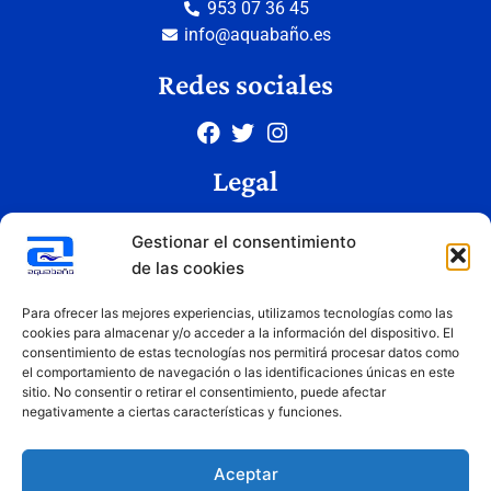
953 07 36 45
info@aquabaño.es
Redes sociales
Legal
Aviso legal
Gestionar el consentimiento
Política de privacidad
de las cookies
Política de cookies
Condiciones de uso
Para ofrecer las mejores experiencias, utilizamos tecnologías como las
cookies para almacenar y/o acceder a la información del dispositivo. El
consentimiento de estas tecnologías nos permitirá procesar datos como
el comportamiento de navegación o las identificaciones únicas en este
Copyright © 2026 Aquabaño | Todos los derechos reservados
sitio. No consentir o retirar el consentimiento, puede afectar
Diseñado por
Innovation Studio
negativamente a ciertas características y funciones.
Aceptar