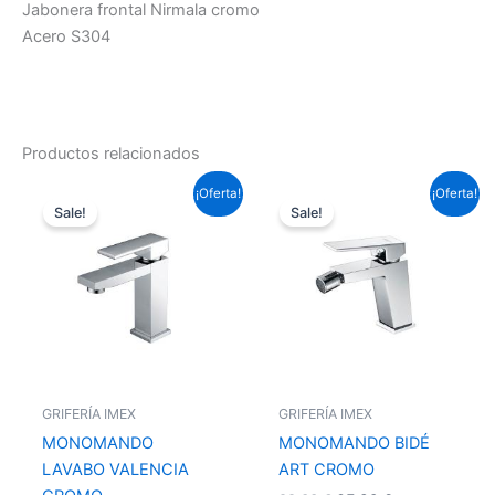
Jabonera frontal Nirmala cromo
Acero S304
Productos relacionados
El
El
El
El
¡Oferta!
¡Oferta!
precio
precio
precio
precio
Sale!
Sale!
original
actual
original
actual
era:
es:
era:
es:
87,12 €.
64,49 €.
88,33 €.
65,39 €.
GRIFERÍA IMEX
GRIFERÍA IMEX
MONOMANDO
MONOMANDO BIDÉ
LAVABO VALENCIA
ART CROMO