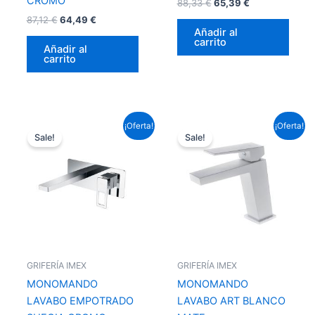
CROMO
88,33
€
65,39
€
87,12
€
64,49
€
Añadir al
carrito
Añadir al
carrito
El
El
El
El
¡Oferta!
¡Oferta!
precio
precio
precio
precio
Sale!
Sale!
original
actual
original
actual
era:
es:
era:
es:
159,72 €.
118,23 €.
95,59 €.
70,76 €.
GRIFERÍA IMEX
GRIFERÍA IMEX
MONOMANDO
MONOMANDO
LAVABO EMPOTRADO
LAVABO ART BLANCO