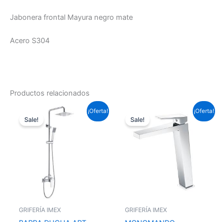
Jabonera frontal Mayura negro mate
Acero S304
Productos relacionados
El
El
El
El
¡Oferta!
¡Oferta!
precio
precio
precio
precio
Sale!
Sale!
original
actual
original
actual
era:
es:
era:
es:
193,60 €.
143,31 €.
143,99 €.
106,59 €.
GRIFERÍA IMEX
GRIFERÍA IMEX