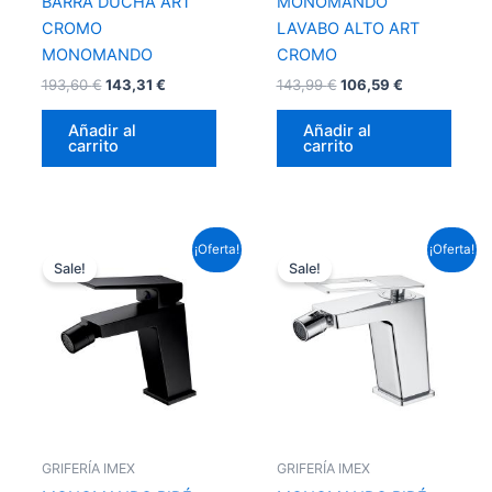
BARRA DUCHA ART
MONOMANDO
CROMO
LAVABO ALTO ART
MONOMANDO
CROMO
193,60
€
143,31
€
143,99
€
106,59
€
Añadir al
Añadir al
carrito
carrito
El
El
El
El
¡Oferta!
¡Oferta!
precio
precio
precio
precio
Sale!
Sale!
original
actual
original
actual
era:
es:
era:
es:
95,59 €.
70,76 €.
99,22 €.
73,45 €.
GRIFERÍA IMEX
GRIFERÍA IMEX