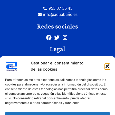
953 07 36 45
info@aquabaño.es
Redes sociales
Legal
Aviso legal
Gestionar el consentimiento
Política de privacidad
de las cookies
Política de cookies
Condiciones de uso
Para ofrecer las mejores experiencias, utilizamos tecnologías como las
cookies para almacenar y/o acceder a la información del dispositivo. El
consentimiento de estas tecnologías nos permitirá procesar datos como
el comportamiento de navegación o las identificaciones únicas en este
Copyright © 2026 Aquabaño | Todos los derechos reservados
sitio. No consentir o retirar el consentimiento, puede afectar
Diseñado por
Innovation Studio
negativamente a ciertas características y funciones.