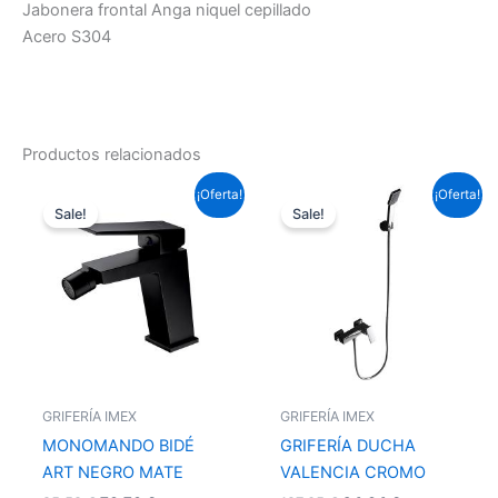
Jabonera frontal Anga niquel cepillado
Acero S304
Productos relacionados
El
El
El
El
¡Oferta!
¡Oferta!
precio
precio
precio
precio
Sale!
Sale!
original
actual
original
actual
era:
es:
era:
es:
95,59 €.
70,76 €.
127,05 €.
94,04 €.
GRIFERÍA IMEX
GRIFERÍA IMEX
MONOMANDO BIDÉ
GRIFERÍA DUCHA
ART NEGRO MATE
VALENCIA CROMO