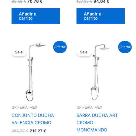
95,59
€
70,76
€
127,05
€
94,04
€
Añadir al
Añadir al
carrito
carrito
El
El
El
El
¡Oferta!
¡Oferta!
precio
precio
precio
precio
Sale!
Sale!
original
actual
original
actual
era:
es:
era:
es:
286,77 €.
212,27 €.
193,60 €.
143,31 €.
GRIFERÍA IMEX
GRIFERÍA IMEX
CONJUNTO DUCHA
BARRA DUCHA ART
VALENCIA CROMO
CROMO
MONOMANDO
286,77
€
212,27
€