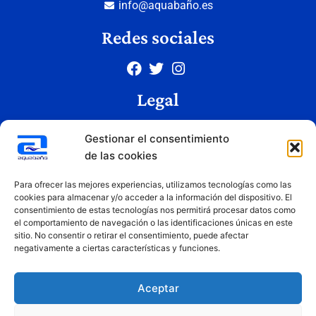
info@aquabaño.es
Redes sociales
Legal
Aviso legal
Gestionar el consentimiento
Política de privacidad
de las cookies
Política de cookies
Condiciones de uso
Para ofrecer las mejores experiencias, utilizamos tecnologías como las
cookies para almacenar y/o acceder a la información del dispositivo. El
consentimiento de estas tecnologías nos permitirá procesar datos como
el comportamiento de navegación o las identificaciones únicas en este
Copyright © 2026 Aquabaño | Todos los derechos reservados
sitio. No consentir o retirar el consentimiento, puede afectar
Diseñado por
Innovation Studio
negativamente a ciertas características y funciones.
Aceptar