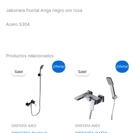
Jabonera frontal Anga negro oro rosa
Acero S304
Productos relacionados
El
El
El
El
¡Oferta!
¡Oferta!
precio
precio
precio
precio
Sale!
Sale!
original
actual
original
actual
era:
es:
era:
es:
127,05 €.
94,04 €.
158,51 €.
117,33 €.
GRIFERÍA IMEX
GRIFERÍA IMEX