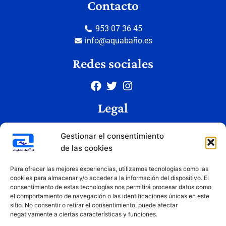
Contacto
953 07 36 45
info@aquabaño.es
Redes sociales
Legal
Aviso legal
Gestionar el consentimiento
Política de privacidad
de las cookies
Política de cookies
Condiciones de uso
Para ofrecer las mejores experiencias, utilizamos tecnologías como las
cookies para almacenar y/o acceder a la información del dispositivo. El
consentimiento de estas tecnologías nos permitirá procesar datos como
el comportamiento de navegación o las identificaciones únicas en este
Copyright © 2026 Aquabaño | Todos los derechos reservados
sitio. No consentir o retirar el consentimiento, puede afectar
Diseñado por
Innovation Studio
negativamente a ciertas características y funciones.