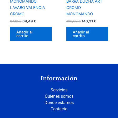
MONOMANDO
BARRA DUCHA ART
LAVABO VALENCIA
CROMO
CROMO
MONOMANDO
87,12
€
64,49
€
193,60
€
143,31
€
Añadir al
Añadir al
carrito
carrito
Información
Servicios
Quienes somos
Donde estamos
Contacto