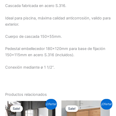
Cascada fabricada en acero S.316.
Ideal para piscina, máxima calidad anticorrosión, valido para
exterior.
Cuerpo de cascada 150x55mm.
Pedestal embellecedor 180x120mm para base de fijación
150x115mm en acero S.316 (incluidos).
Conexión mediante ø 1 1/2”.
Productos relacionados
Este
Este
¡Oferta!
¡Oferta!
Sale!
Sale!
producto
prod
tiene
tiene