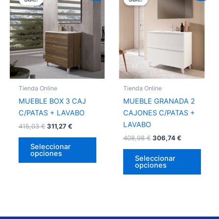
producto
prod
tiene
tiene
múltiples
múlti
variantes.
varia
Las
Las
opciones
opci
se
se
pueden
pued
Tienda Online
Tienda Online
elegir
elegir
MUEBLE BOX 3 CAJ
MUEBLE GRANADA 2
en
en
C/PATAS + LAVABO
CAJONES C/PATAS +
la
la
LAVABO
415,03
€
311,27
€
página
págin
408,98
€
306,74
€
de
de
Seleccionar
opciones
producto
prod
Seleccionar
opciones