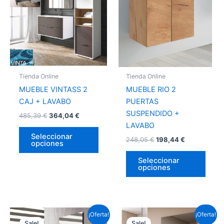
múltiples
múlti
variantes.
varia
Las
Las
opciones
opci
se
se
pueden
pued
Tienda Online
Tienda Online
elegir
elegir
MUEBLE VINTASS 2
MUEBLE RIO 2
en
en
CAJ + LAVABO
PUERTAS
la
la
SUSPENDIDO +
485,39
€
364,04
€
página
págin
LAVABO
de
de
Seleccionar
248,05
€
198,44
€
opciones
producto
prod
Seleccionar
opciones
Este
Este
¡Oferta!
¡Oferta!
Sale!
Sale!