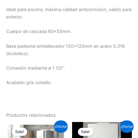
Ideal para piscina, máxima calidad anticorrosión, valido para
exterior.
Cuerpo de cascada 60x55mm.
Base pedestal embellecedor 120x120mm en acero S.316
(incluidos).
Conexión mediante ø 1 1/2”.
Acabado gris cobalto.
Productos relacionados
Este
Este
¡Oferta!
¡Oferta!
Sale!
Sale!
producto
prod