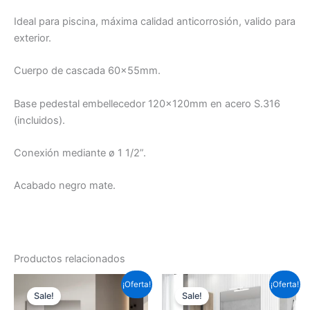
Ideal para piscina, máxima calidad anticorrosión, valido para
exterior.
Cuerpo de cascada 60x55mm.
Base pedestal embellecedor 120x120mm en acero S.316
(incluidos).
Conexión mediante ø 1 1/2”.
Acabado negro mate.
Productos relacionados
Este
Este
¡Oferta!
¡Oferta!
Sale!
Sale!
producto
prod