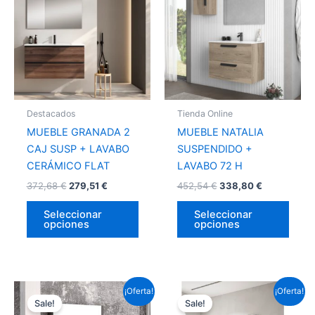
tiene
tiene
múltiples
múlti
variantes.
varia
Las
Las
opciones
opci
se
se
pueden
pued
Destacados
Tienda Online
elegir
elegir
MUEBLE GRANADA 2
MUEBLE NATALIA
en
en
CAJ SUSP + LAVABO
SUSPENDIDO +
la
la
CERÁMICO FLAT
LAVABO 72 H
página
págin
372,68
€
279,51
€
452,54
€
338,80
€
de
de
producto
prod
Seleccionar
Seleccionar
opciones
opciones
Este
Este
¡Oferta!
¡Oferta!
Sale!
Sale!
producto
prod