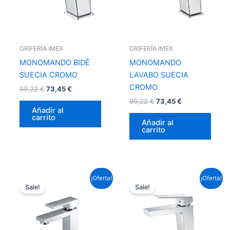
GRIFERÍA IMEX
GRIFERÍA IMEX
MONOMANDO BIDÉ
MONOMANDO
SUECIA CROMO
LAVABO SUECIA
CROMO
99,22
€
73,45
€
99,22
€
73,45
€
Añadir al
carrito
Añadir al
carrito
El
El
El
El
¡Oferta!
¡Oferta!
precio
precio
precio
precio
Sale!
Sale!
original
actual
original
actual
era:
es:
era:
es:
87,12 €.
64,49 €.
87,12 €.
64,49 €.