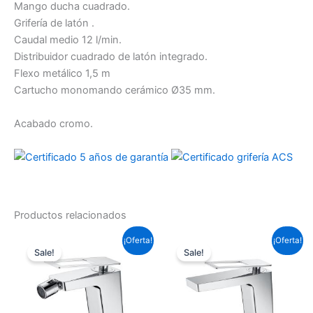
Mango ducha cuadrado.
Grifería de latón .
Caudal medio 12 l/min.
Distribuidor cuadrado de latón integrado.
Flexo metálico 1,5 m
Cartucho monomando cerámico Ø35 mm.
Acabado cromo.
Productos relacionados
El
El
El
El
¡Oferta!
¡Oferta!
precio
precio
precio
precio
Sale!
Sale!
original
actual
original
actual
era:
es:
era:
es:
99,22 €.
73,45 €.
99,22 €.
73,45 €.