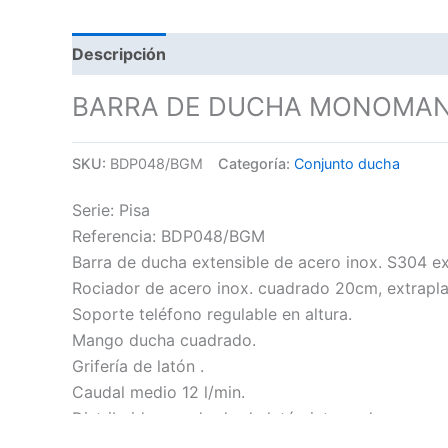
Descripción
BARRA DE DUCHA MONOMAND
SKU:
BDP048/BGM
Categoría:
Conjunto ducha
Serie: Pisa
Referencia: BDP048/BGM
Barra de ducha extensible de acero inox. S304 ex
Rociador de acero inox. cuadrado 20cm, extraplan
Soporte teléfono regulable en altura.
Mango ducha cuadrado.
Grifería de latón .
Caudal medio 12 l/min.
Distribuidor cuadrado de latón integrado.
Flexo metálico 1,5 m