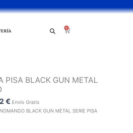
0
Cart
FERÍA
El
o
precio
 PISA BLACK GUN METAL
al
actual
O
es:
9 €.
279,22 €.
22
€
Envío Gratis
NOMANDO BLACK GUN METAL SERIE PISA