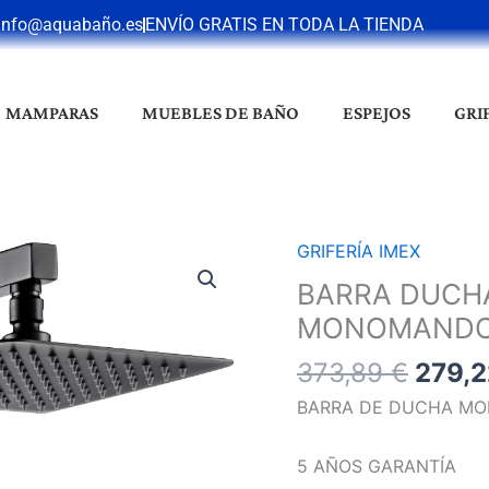
info@aquabaño.es
ENVÍO GRATIS EN TODA LA TIENDA
MAMPARAS
MUEBLES DE BAÑO
ESPEJOS
GRI
El
GRIFERÍA IMEX
BARRA
preci
DUCHA
BARRA DUCHA
origin
PISA
MONOMAND
era:
BLACK
373,8
373,89
€
279,
GUN
METAL
BARRA DE DUCHA MO
MONOMANDO
cantidad
5 AÑOS GARANTÍA