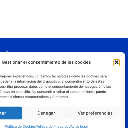
gal
Gestionar el consentimiento de las cookies
o legal
tica de privacidad
 mejores experiencias, utilizamos tecnologías como las cookies para
tica de cookies
ceder a la información del dispositivo. El consentimiento de estas
permitirá procesar datos como el comportamiento de navegación o las
iciones de uso
únicas en este sitio. No consentir o retirar el consentimiento, puede
mente a ciertas características y funciones.
tar
Denegar
Ver preferencias
, los puntos de vista y las opiniones expresadas son
Política de Cookies
Política de Privacidad
Aviso legal