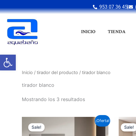
Ir
953 07 36 45
al
contenido
INICIO
TIENDA
Abrir barra de herramientas
Inicio
/ tirador del producto / tirador blanco
tirador blanco
Mostrando los 3 resultados
Este
¡Oferta!
Sale!
Sale!
producto