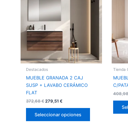
tiene
múltiples
variantes.
Las
opciones
se
pueden
elegir
en
la
Destacados
Tienda 
página
MUEBLE GRANADA 2 CAJ
MUEBL
de
SUSP + LAVABO CERÁMICO
C/PAT
producto
FLAT
408,9
372,68
€
279,51
€
Se
Seleccionar opciones