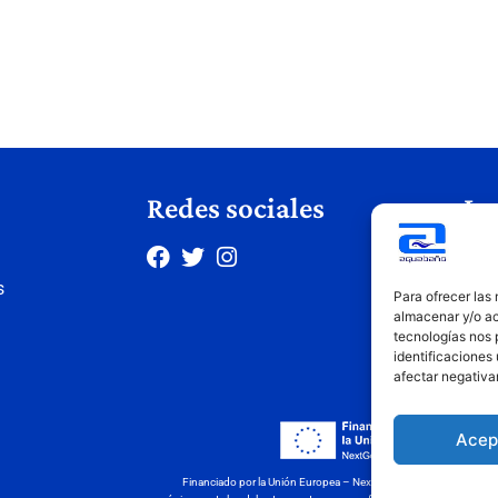
Redes sociales
Le
Avis
s
Polí
Para ofrecer las
Polí
almacenar y/o ac
tecnologías nos 
Cond
identificaciones 
afectar negativa
Acep
Financiado por la Unión Europea – NextGenerationEU. Sin embargo