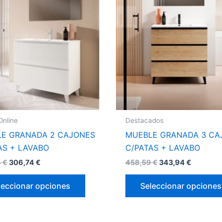
tiene
múltiples
variantes.
Las
opciones
se
pueden
elegir
en
la
Online
Destacados
página
E GRANADA 2 CAJONES
MUEBLE GRANADA 3 CA
de
AS + LAVABO
C/PATAS + LAVABO
producto
8
€
306,74
€
458,59
€
343,94
€
leccionar opciones
Seleccionar opciones