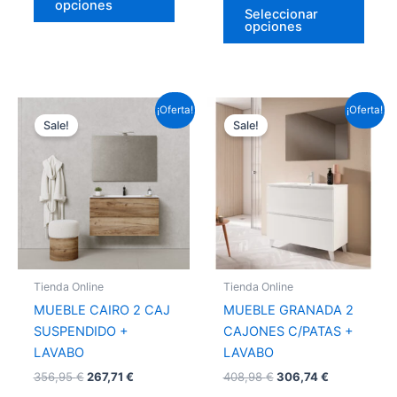
opciones
producto
prod
Seleccionar
opciones
Este
Este
¡Oferta!
¡Oferta!
Sale!
Sale!
producto
prod
tiene
tiene
múltiples
múlti
variantes.
varia
Las
Las
opciones
opci
se
se
pueden
pued
Tienda Online
Tienda Online
elegir
elegir
MUEBLE CAIRO 2 CAJ
MUEBLE GRANADA 2
en
en
SUSPENDIDO +
CAJONES C/PATAS +
la
la
LAVABO
LAVABO
página
págin
356,95
€
267,71
€
408,98
€
306,74
€
de
de