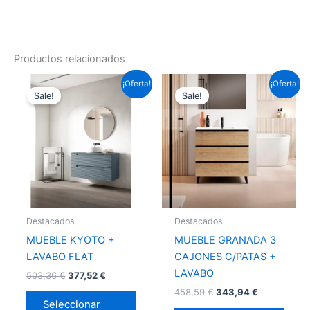
Productos relacionados
Este
Este
¡Oferta!
¡Oferta!
Sale!
Sale!
producto
prod
tiene
tiene
múltiples
múlti
variantes.
varia
Las
Las
opciones
opci
se
se
pueden
pued
Destacados
Destacados
elegir
elegir
MUEBLE KYOTO +
MUEBLE GRANADA 3
en
en
LAVABO FLAT
CAJONES C/PATAS +
la
la
LAVABO
503,36
€
377,52
€
página
págin
458,59
€
343,94
€
de
de
Seleccionar