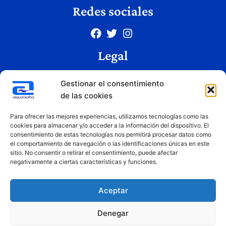
Redes sociales
Legal
Aviso legal
Gestionar el consentimiento
Política de privacidad
de las cookies
Política de cookies
Condiciones de uso
Para ofrecer las mejores experiencias, utilizamos tecnologías como las
cookies para almacenar y/o acceder a la información del dispositivo. El
consentimiento de estas tecnologías nos permitirá procesar datos como
el comportamiento de navegación o las identificaciones únicas en este
Copyright © 2026 Aquabaño | Todos los derechos reservados
sitio. No consentir o retirar el consentimiento, puede afectar
Diseñado por
Innovation Studio
negativamente a ciertas características y funciones.
Aceptar
Denegar