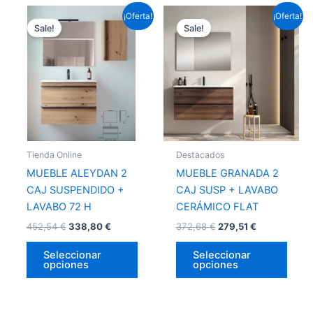
Este
Este
¡Oferta!
¡Oferta!
Sale!
Sale!
producto
prod
tiene
tiene
múltiples
múlti
variantes.
varia
Las
Las
opciones
opci
se
se
pueden
pued
Tienda Online
Destacados
elegir
elegir
MUEBLE ALEYDAN 2
MUEBLE GRANADA 2
en
en
CAJ SUSPENDIDO +
CAJ SUSP + LAVABO
la
la
LAVABO 72 H
CERÁMICO FLAT
página
págin
452,54
€
338,80
€
372,68
€
279,51
€
de
de
producto
prod
Seleccionar
Seleccionar
opciones
opciones