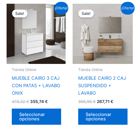
Este
Este
¡Oferta!
¡Oferta!
Sale!
Sale!
producto
prod
tiene
tiene
múltiples
múlti
variantes.
varia
Las
Las
opciones
opci
se
se
pueden
pued
Tienda Online
Tienda Online
elegir
elegir
MUEBLE CAIRO 3 CAJ
MUEBLE CAIRO 2 CAJ
en
en
CON PATAS + LAVABO
SUSPENDIDO +
la
la
ONIX
LAVABO
página
págin
474,32
€
355,74
€
356,95
€
267,71
€
de
de
producto
prod
Seleccionar
Seleccionar
opciones
opciones