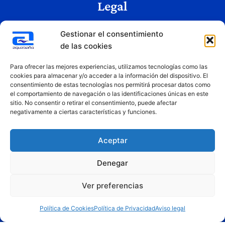
Legal
Aviso legal
Gestionar el consentimiento
Política de privacidad
de las cookies
Política de cookies
Condiciones de uso
Para ofrecer las mejores experiencias, utilizamos tecnologías como las
cookies para almacenar y/o acceder a la información del dispositivo. El
consentimiento de estas tecnologías nos permitirá procesar datos como
el comportamiento de navegación o las identificaciones únicas en este
Copyright © 2026 Aquabaño | Todos los derechos reservados
sitio. No consentir o retirar el consentimiento, puede afectar
Diseñado por
Innovation Studio
negativamente a ciertas características y funciones.
Aceptar
Denegar
Ver preferencias
Financiado por la Unión Europea – NextGenerationEU. Sin embargo, los puntos de vista y las
opiniones expresadas son únicamente los del autor o autores y no reflejan necesariamente los de
la Unión Europea o la Comisión Europea. Ni la Unión Europea ni la Comisión Europea pueden ser
Política de Cookies
Política de Privacidad
Aviso legal
consideradas responsables de las mismas.