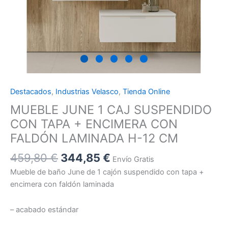
LAMINADA
H-
12
CM
cantidad
Destacados
,
Industrias Velasco
,
Tienda Online
MUEBLE JUNE 1 CAJ SUSPENDIDO
CON TAPA + ENCIMERA CON
FALDÓN LAMINADA H-12 CM
459,80
€
344,85
€
Envío Gratis
Mueble de baño June de 1 cajón suspendido con tapa +
encimera con faldón laminada
– acabado estándar