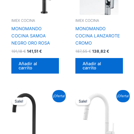
IMEX COCINA
IMEX COCINA
MONOMANDO
MONOMANDO
COCINA SAMOA
COCINA LANZAROTE
NEGRO ORO ROSA
CROMO
191,18
€
141,51
€
187,55
€
138,82
€
Añadir al
Añadir al
carrito
carrito
El
El
El
El
¡Oferta!
¡Oferta!
precio
precio
precio
precio
Sale!
Sale!
original
actual
original
actual
era:
es:
era:
es:
171,82 €.
127,18 €.
183,92 €.
136,14 €.