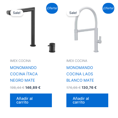
El
El
El
El
¡Oferta!
¡Oferta!
precio
precio
precio
precio
Sale!
Sale!
original
actual
original
actual
era:
es:
era:
es:
198,44 €.
146,89 €.
176,66 €.
130,76 €.
IMEX COCINA
IMEX COCINA
MONOMANDO
MONOMANDO
COCINA ÍTACA
COCINA LAOS
NEGRO MATE
BLANCO MATE
198,44
€
146,89
€
176,66
€
130,76
€
Añadir al
Añadir al
carrito
carrito