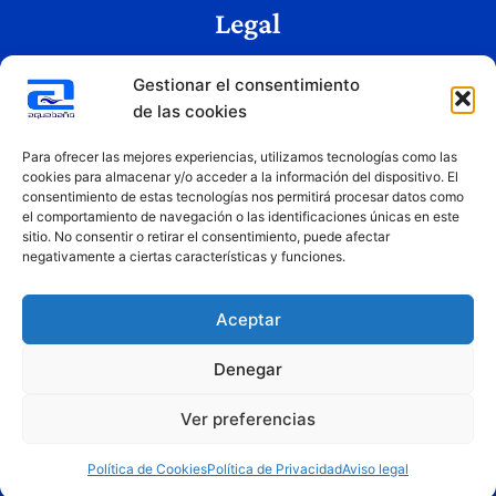
Legal
Aviso legal
Gestionar el consentimiento
Política de privacidad
de las cookies
Política de cookies
Condiciones de uso
Para ofrecer las mejores experiencias, utilizamos tecnologías como las
cookies para almacenar y/o acceder a la información del dispositivo. El
consentimiento de estas tecnologías nos permitirá procesar datos como
el comportamiento de navegación o las identificaciones únicas en este
Copyright © 2026 Aquabaño | Todos los derechos reservados
sitio. No consentir o retirar el consentimiento, puede afectar
Diseñado por
Innovation Studio
negativamente a ciertas características y funciones.
Aceptar
Denegar
Ver preferencias
Financiado por la Unión Europea – NextGenerationEU. Sin embargo, los puntos de vista y las
opiniones expresadas son únicamente los del autor o autores y no reflejan necesariamente los de
la Unión Europea o la Comisión Europea. Ni la Unión Europea ni la Comisión Europea pueden ser
Política de Cookies
Política de Privacidad
Aviso legal
consideradas responsables de las mismas.