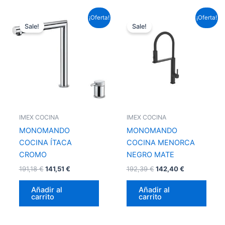
El
El
El
El
¡Oferta!
¡Oferta!
precio
precio
precio
precio
Sale!
Sale!
original
actual
original
actual
era:
es:
era:
es:
191,18 €.
141,51 €.
192,39 €.
142,40 €.
IMEX COCINA
IMEX COCINA
MONOMANDO
MONOMANDO
COCINA ÍTACA
COCINA MENORCA
CROMO
NEGRO MATE
191,18
€
141,51
€
192,39
€
142,40
€
Añadir al
Añadir al
carrito
carrito