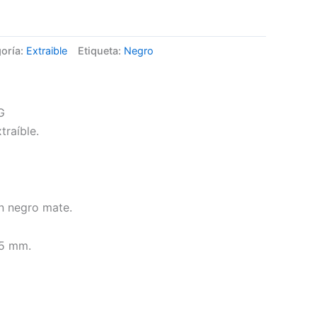
oría:
Extraible
Etiqueta:
Negro
G
raíble.
ón negro mate.
5 mm.