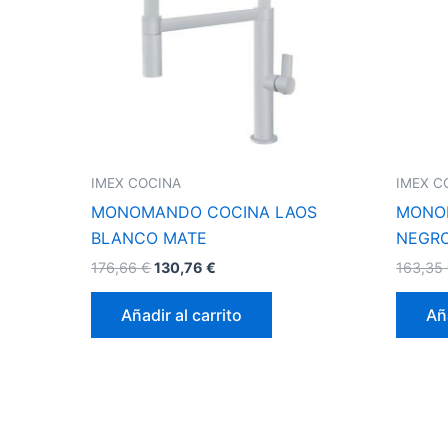
IMEX COCINA
IMEX C
MONOMANDO COCINA LAOS
MONO
BLANCO MATE
NEGR
176,66
€
130,76
€
163,35
Añadir al carrito
Aña