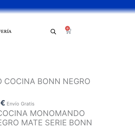
0
Cart
FERÍA
El
precio
 COCINA BONN NEGRO
al
actual
es:
 €.
127,18 €.
8
€
Envío Gratis
E COCINA MONOMANDO
EGRO MATE SERIE BONN