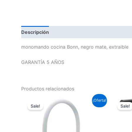
Descripción
monomando cocina Bonn, negro mate, extraible
GARANTÍA 5 AÑOS
Productos relacionados
El
El
¡Oferta!
precio
precio
Sale!
Sale!
original
actual
era:
es:
176,66 €.
130,76 €.