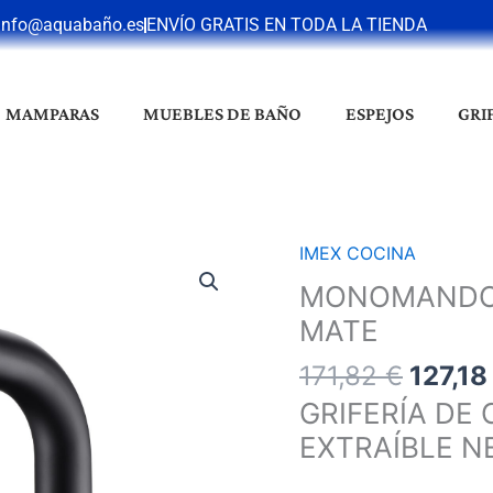
info@aquabaño.es
ENVÍO GRATIS EN TODA LA TIENDA
MAMPARAS
MUEBLES DE BAÑO
ESPEJOS
GRI
El
IMEX COCINA
MONOMANDO
precio
COCINA
MONOMANDO
origin
BONN
MATE
era:
NEGRO
171,82
171,82
€
127,1
MATE
cantidad
GRIFERÍA D
EXTRAÍBLE N