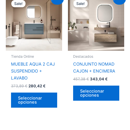
Sale!
Sale!
producto
prod
tiene
tiene
múltiples
múlti
variantes.
varia
Las
Las
opciones
opci
se
se
pueden
pued
Tienda Online
Destacados
elegir
elegir
MUEBLE AQUA 2 CAJ
CONJUNTO NOMAD
en
en
SUSPENDIDO +
CAJON + ENCIMERA
la
la
LAVABO
457,38
€
343,04
€
página
págin
373,89
€
280,42
€
de
de
Seleccionar
opciones
producto
prod
Seleccionar
opciones