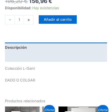
196,20
€
156,96
€
Disponibilidad:
Hay existencias
-
+
Añadir al carrito
Descripción
Información adicional
Colección L-Gant
DADO O COLGAR
Productos relacionados
Este
Este
¡Oferta!
¡Oferta!