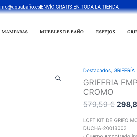
info@aquabaño.es
ENVÍO GRATIS EN TODA LA TIENDA
MAMPARAS
MUEBLES DE BAÑO
ESPEJOS
GRI
El
Destacados
,
GRIFERÍA
GRIFERIA
preci
EMPOTRADA
GRIFERIA EM
origin
DUCHA
CROMO
era:
LOFT-
579,5
579,59
€
298,
TRES
CROMO
cantidad
LOFT KIT DE GRIFO 
DUCHA-20018002
· Cuerpo empotrado incl