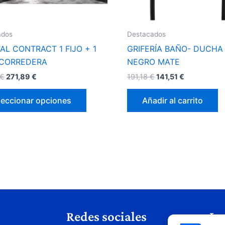
elegir
en
la
ados
Destacados
página
AL CONTRACT 1 FIJO + 1
GRIFERÍA BAÑO- DUCHA
de
 CORREDERA
NEGRO MATE
producto
€
271,89
€
191,18
€
141,51
€
leccionar opciones
Añadir al carrito
Redes sociales
Le