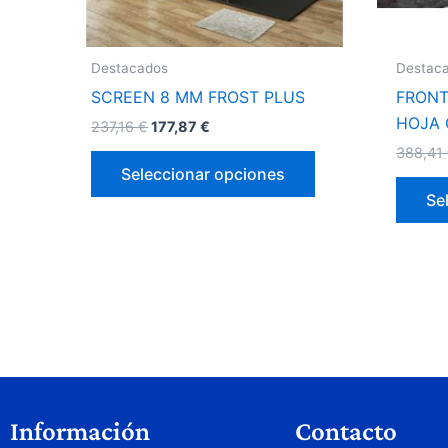
elegir
en
la
Destacados
Destac
página
SCREEN 8 MM FROST PLUS
FRONT
de
HOJA
237,16
€
177,87
€
producto
388,41
Seleccionar opciones
Se
Información
Contacto