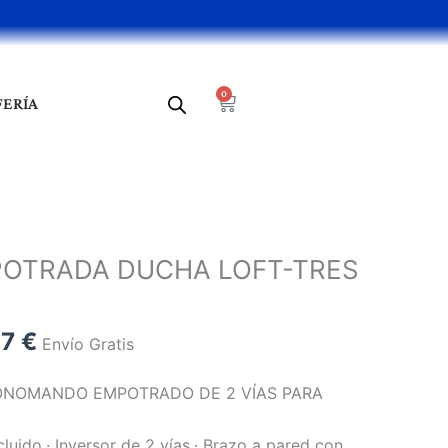
0
Cart
FERÍA
El
o
precio
POTRADA DUCHA LOFT-TRES
al
actual
es:
9 €.
298,87 €.
87
€
Envío Gratis
MONOMANDO EMPOTRADO DE 2 VÍAS PARA
uido.· Inversor de 2 vías.· Brazo a pared con