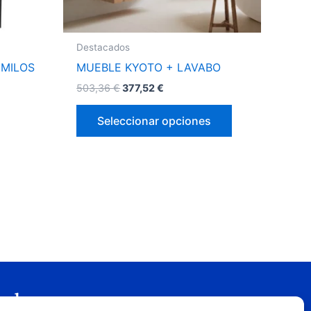
elegir
en
la
Destacados
página
 MILOS
MUEBLE KYOTO + LAVABO
de
503,36
€
377,52
€
producto
Seleccionar opciones
gal