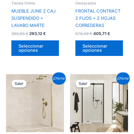
Tienda Online
Destacados
elegir
elegir
MUEBLE JUNE 2 CAJ
FRONTAL CONTRACT
en
en
SUSPENDIDO +
2 FIJOS + 2 HOJAS
la
la
LAVABO MARTE
CORREDERAS
página
págin
390,83
€
293,12
€
579,59
€
405,71
€
de
de
producto
prod
Seleccionar
Seleccionar
opciones
opciones
Este
Este
¡Oferta!
¡Oferta!
Sale!
Sale!
producto
prod
tiene
tiene
múltiples
múlti
variantes.
varia
Las
Las
opciones
opci
se
se