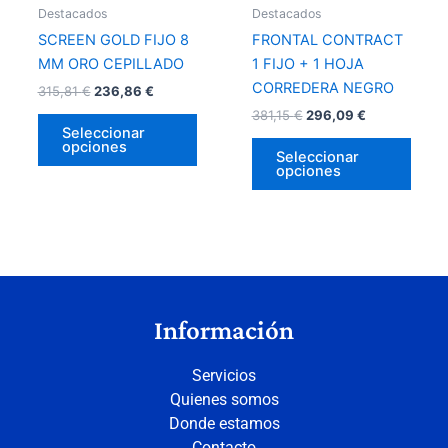
pueden
pued
Destacados
Destacados
elegir
elegir
SCREEN GOLD FIJO 8
FRONTAL CONTRACT
en
en
MM ORO CEPILLADO
1 FIJO + 1 HOJA
la
la
CORREDERA NEGRO
315,81
€
236,86
€
página
págin
381,15
€
296,09
€
de
de
Seleccionar
opciones
producto
prod
Seleccionar
opciones
Información
Servicios
Quienes somos
Donde estamos
Contacto