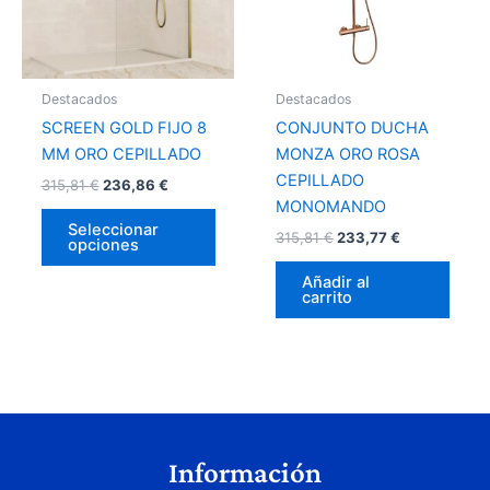
Las
opciones
se
pueden
Destacados
Destacados
elegir
SCREEN GOLD FIJO 8
CONJUNTO DUCHA
en
MM ORO CEPILLADO
MONZA ORO ROSA
la
CEPILLADO
315,81
€
236,86
€
página
MONOMANDO
de
Seleccionar
315,81
€
233,77
€
opciones
producto
Añadir al
carrito
Información