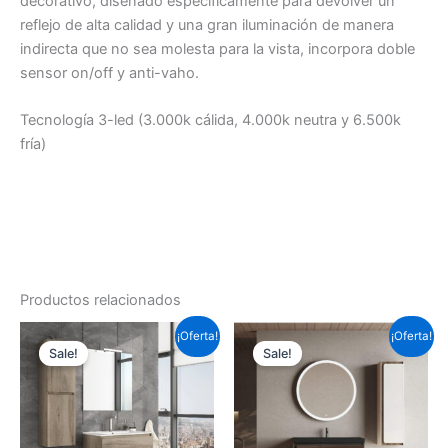
decorativo, diseñado específicamente para devolver un
reflejo de alta calidad y una gran iluminación de manera
indirecta que no sea molesta para la vista, incorpora doble
sensor on/off y anti-vaho.
Tecnología 3-led (3.000k cálida, 4.000k neutra y 6.500k
fría)
Productos relacionados
Este
Este
¡Oferta!
¡Oferta!
Sale!
Sale!
producto
prod
tiene
tiene
múltiples
múlti
variantes.
varia