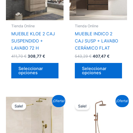
Las
Las
opciones
opci
se
se
pueden
pued
Tienda Online
Tienda Online
elegir
elegir
MUEBLE KLOE 2 CAJ
MUEBLE INDICO 2
en
en
SUSPENDIDO +
CAJ SUSP + LAVABO
la
la
LAVABO 72 H
CERÁMICO FLAT
página
págin
411,70
€
308,77
€
543,29
€
407,47
€
de
de
producto
prod
Seleccionar
Seleccionar
opciones
opciones
El
El
Este
¡Oferta!
¡Oferta!
precio
precio
Sale!
Sale!
producto
original
actual
tiene
era:
es:
315,81 €.
233,77 €.
múltiples
variantes.