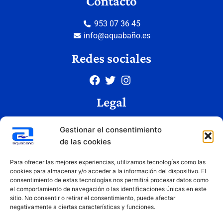
Contacto
953 07 36 45
info@aquabaño.es
Redes sociales
Legal
Aviso legal
Gestionar el consentimiento
Política de privacidad
de las cookies
Política de cookies
Condiciones de uso
Para ofrecer las mejores experiencias, utilizamos tecnologías como las
cookies para almacenar y/o acceder a la información del dispositivo. El
consentimiento de estas tecnologías nos permitirá procesar datos como
el comportamiento de navegación o las identificaciones únicas en este
Copyright © 2026 Aquabaño | Todos los derechos reservados
sitio. No consentir o retirar el consentimiento, puede afectar
Diseñado por
Innovation Studio
negativamente a ciertas características y funciones.