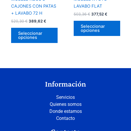
en
en
CAJONES CON PATAS
LAVABO FLAT
la
la
+ LAVABO 72 H
503,36
€
377,52
€
página
págin
520,30
€
389,62
€
de
de
Seleccionar
opciones
producto
prod
Seleccionar
opciones
Información
Servicios
Quienes somos
Donde estamos
Contacto