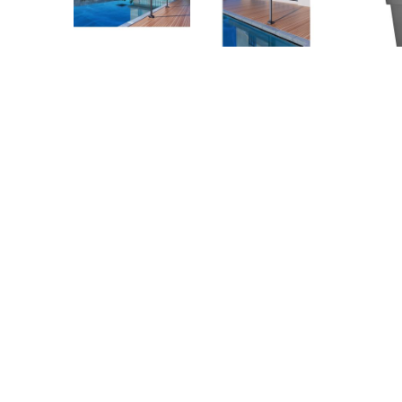
Descripción
DUCHA EXTERNA MONOFLUIDO
COBALTO
SKU:
GPN013/AGCB
Categoría:
Poolimex
Serie: Niágara
Ref. GPN013/AGCB
Ducha fabricada en acero S.316.