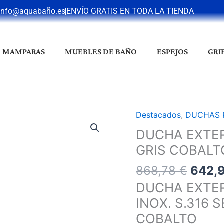
info@aquabaño.es
ENVÍO GRATIS EN TODA LA TIENDA
MAMPARAS
MUEBLES DE BAÑO
ESPEJOS
GRI
El
Destacados
,
DUCHAS 
DUCHA
preci
EXTERIOR
DUCHA EXTER
origin
PISCINA
GRIS COBALT
era:
NIAGARA
868,7
868,78
€
642,
INOX
GRIS
DUCHA EXTE
COBALTO
INOX. S.316 
cantidad
COBALTO