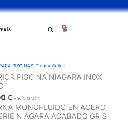
0
Cart
FERÍA
El
PARA PISCINAS
,
Tienda Online
o
precio
IOR PISCINA NIAGARA INOX
al
actual
O
es:
8 €.
642,90 €.
90
€
Envío Gratis
RNA MONOFLUIDO EN ACERO
SERIE NIÁGARA ACABADO GRIS