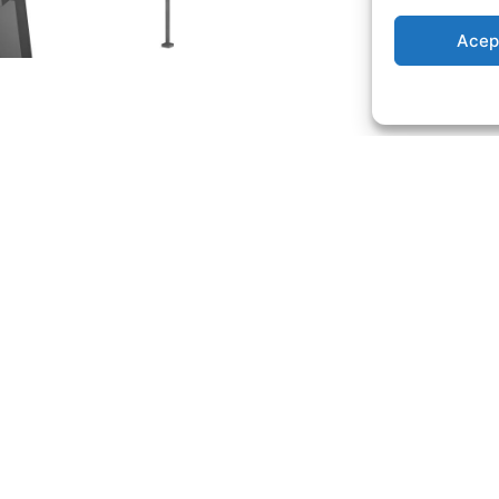
Acep
 EN ACERO INOX. S.316 SERIE N