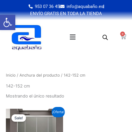
Ir
953 07 36 45
info@aquabaño.es
al
ENVÍO GRATIS EN TODA LA TIENDA
Abrir barra de herramientas
contenido
0
Cart
Inicio
/ Anchura del producto / 142-152 cm
142-152 cm
Mostrando el único resultado
Este
¡Oferta!
Sale!
producto
tiene