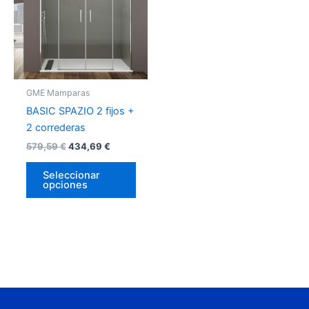
múltiples
variantes.
Las
opciones
se
pueden
GME Mamparas
elegir
BASIC SPAZIO 2 fijos +
en
2 correderas
la
579,59
€
434,69
€
página
de
Seleccionar
opciones
producto