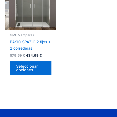
múltiples
variantes.
Las
opciones
se
pueden
GME Mamparas
elegir
BASIC SPAZIO 2 fijos +
en
2 correderas
la
579,59
€
434,69
€
página
de
Seleccionar
opciones
producto