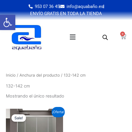
Ir
953 07 36 45
info@aquabaño.es
al
ENVÍO GRATIS EN TODA LA TIENDA
Abrir barra de herramientas
contenido
0
Cart
Inicio
/ Anchura del producto / 132-142 cm
132-142 cm
Mostrando el único resultado
Este
¡Oferta!
Sale!
producto
tiene